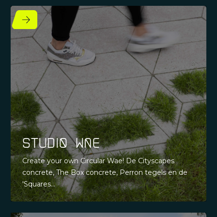
Studio Wae
Create your own Circular Wae! De Cityscapes
concrete, The Box concrete, Perron tegels en de
'Squares...