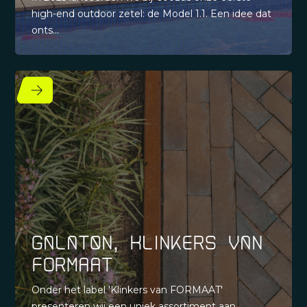
high-end outdoor zetel: de Model 1.1. Een idee dat
onts...
Galaton, Klinkers van
FORMAAT
Onder het label 'Klinkers van FORMAAT'
presenteren wij een uniek assortiment aan