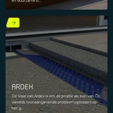
en duurzame b...
Ardex
De Visie van Ardex is om de positie als een van Õs
werelds toonaangevende probleemoplossers op
het g...