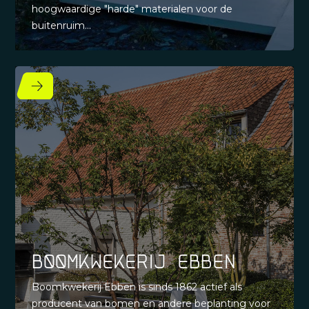
hoogwaardige "harde" materialen voor de
buitenruim...
Boomkwekerij Ebben
Boomkwekerij Ebben is sinds 1862 actief als
producent van bomen en andere beplanting voor