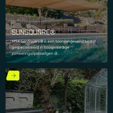
SunSquare®
MSK SunSquare® is een toonaangevend bedrijf
gespecialiseerd in hoogwaardige
zonweringsoplossingen di...