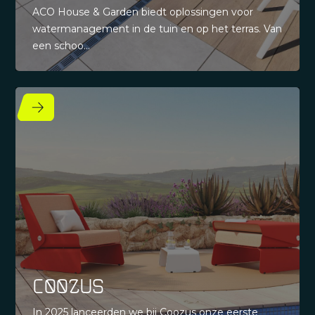
ACO House & Garden biedt oplossingen voor
watermanagement in de tuin en op het terras. Van
een schoo...
Coozus
In 2025 lanceerden we bij Coozus onze eerste